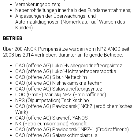
Verankerungsbolzen;
Nebenrohrleitungen innerhalb des Fundamentrahmens;
Anpassungen der Überwachungs- und
Automatikdiagnosen (Nomenklatur auf Wunsch des
Kunden)
BETRIEB
Über 200 ANGK-Pumpensätze wurden vom NPZ ANOD seit
2003 bis 2014 vertrieben, darunter an folgende Betriebe:
ОАО (offene AG) Lukoil-Nishegorodnefteorgsintez
ОАО (offene AG) Lukoil-Uchtaneftepererabotka
ОАО (offene AG) Sibur-Neftechim
ОАО (offene AG) Nishnekamskneftechim
OAO (offene AG) Salawatnefteorgsyntez
OOO (GmbH) Marijskij NPZ (Erdölraffinerie)
NPS (Ölpumpstation) Tschikschino
ОАО (offene AG) Pawlodarskij NChZ (erdölchemisches
Werk)
ОАО (offene AG) Slawneft-YANOS
NK (Petroleumkombinat) Rosneft
ОАО (offene AG) Pawlodarskij NPZ-1 (Erdölraffinerie)
ОАО (offene AG) Sajanskchimplast u.a.