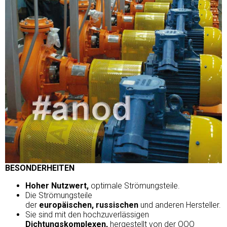
BESONDERHEITEN
Hoher Nutzwert,
optimale Strömungsteile.
Die Strömungsteile
der
europäischen, russischen
und anderen Hersteller.
Sie sind mit den hochzuverlässigen
Dichtungskomplexen,
hergestellt von der ООО