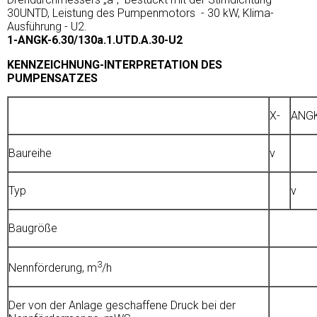
30UNTD, Leistung des Pumpenmotors - 30 kW, Klima-
Ausführung - U2.
1-АNGK-6.30/130а.1.UTD.А.30-U2
KENNZEICHNUNG-INTERPRETATION DES
PUMPENSATZES
Х-
ANG
Baureihe
v
Typ
v
Baugröße
3
Nennförderung, m
/h
Der von der Anlage geschaffene Druck bei der