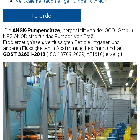
Vertikale halftauchfähige Pumpen 8-ANGK
To order
Die
ANGK-Pumpensätze,
hergestellt von der ООО (GmbH)
NPZ ANOD sind für das Pumpen von Erdöl,
Erdölerzeugnissen, verflüssigten Petroleumgasen und
anderen Flüssigkeiten in Abstimmung bestimmt und laut
GOST 32601-2013
(ISO 13709-2009, API610) erzeugt.