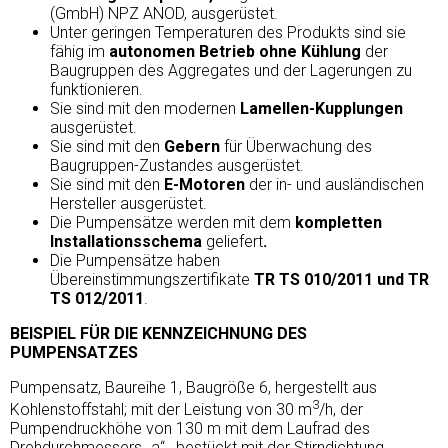
(GmbH) NPZ ANOD, ausgerüstet.
Unter geringen Temperaturen des Produkts sind sie
fähig im
autonomen Betrieb ohne Kühlung
der
Baugruppen des Aggregates und der Lagerungen zu
funktionieren.
Sie sind mit den modernen
Lamellen-Kupplungen
ausgerüstet.
Sie sind mit den
Gebern
für Überwachung des
Baugruppen-Zustandes ausgerüstet.
Sie sind mit den
E-Motoren
der in- und ausländischen
Hersteller ausgerüstet.
Die Pumpensätze werden mit dem
kompletten
Installationsschema
geliefert
.
Die Pumpensätze haben
Übereinstimmungszertifikate
TR TS 010/2011 und TR
TS 012/2011
.
BEISPIEL FÜR DIE KENNZEICHNUNG DES
PUMPENSATZES
Pumpensatz, Baureihe 1, Baugröße 6, hergestellt aus
3
Kohlenstoffstahl; mit der Leistung von 30 m
/h, der
Pumpendruckhöhe von 130 m mit dem Laufrad des
Drehdurchmessers „а“, bestückt mit der Stirndichtung