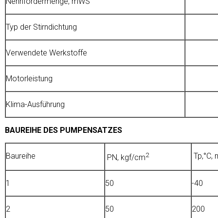
Nennfördermenge, mWS
Typ der Stirndichtung
Verwendete Werkstoffe
Motorleistung
Klima-Ausführung
BAUREIHE DES PUMPENSATZES
Baureihe
2
Тр,°С, 
РN, kgf/cm
1
50
-40
2
50
200