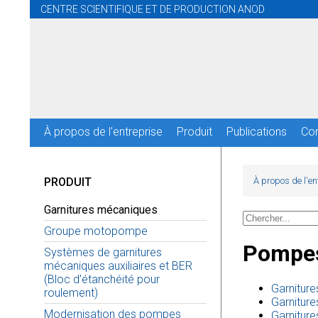
CENTRE SCIENTIFIQUE ET DE PRODUCTION ANOD
À propos de l'entreprise
Produit
Publications
Co
PRODUIT
À propos de l'en
Garnitures mécaniques
Groupe motopompe
Pompes
Systèmes de garnitures
mécaniques auxiliaires et BER
(Bloc d'étanchéité pour
Garnitur
roulement)
Garnitur
Modernisation des pompes
Garnitur