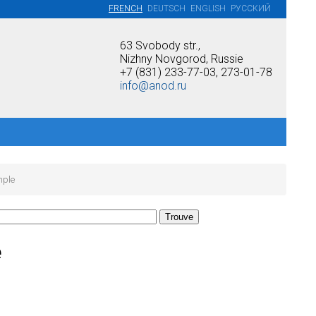
FRENCH
DEUTSCH
ENGLISH
РУССКИЙ
63 Svobody str.,
Nizhny Novgorod, Russie
+7 (831) 233-77-03, 273-01-78
info@anod.ru
mple
e