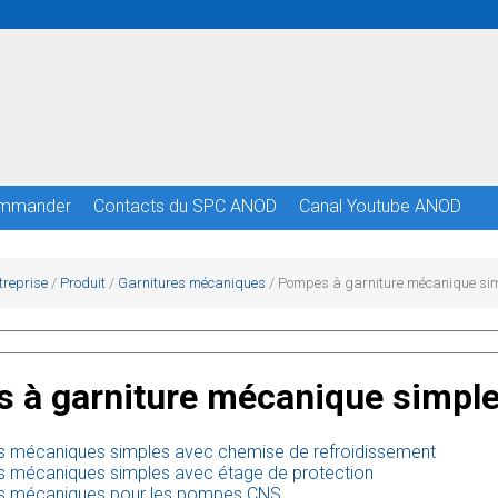
mmander
Contacts du SPC ANOD
Canal Youtube ANOD
treprise
/
Produit
/
Garnitures mécaniques
/
Pompes à garniture mécanique si
 à garniture mécanique simpl
es mécaniques simples avec chemise de refroidissement
es mécaniques simples avec étage de protection
es mécaniques pour les pompes CNS