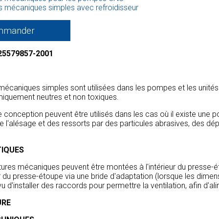
s mécaniques simples avec refroidisseur
mmander
25579857-2001
 mécaniques simples sont utilisées dans les pompes et les unités
imiquement neutres et non toxiques.
e conception peuvent être utilisés dans les cas où il existe une po
e l'alésage et des ressorts par des particules abrasives, des dé
TIQUES
tures mécaniques peuvent être montées à l'intérieur du presse-
ur du presse-étoupe via une bride d'adaptation (lorsque les dimen
évu d'installer des raccords pour permettre la ventilation, afin d'a
URE