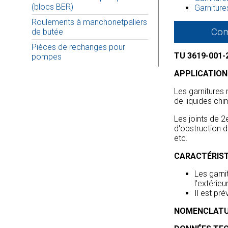
(blocs BER)
Garniture
Roulements à manchonetpaliers
Co
de butée
Pièces de rechanges pour
TU 3619-001-
pompes
APPLICATION
Les garnitures
de liquides ch
Les joints de 2
d'obstruction d
etc.
CARACTÉRIS
Les garni
l'extérie
Il est pr
NOMENCLAT