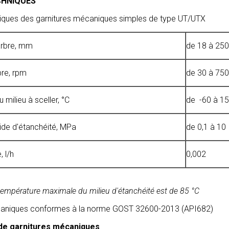
CHNIQUES
iques des garnitures mécaniques simples de type UT/UTX
arbre, mm
de 18 à 250
bre, rpm
de 30 à 75
milieu à sceller, °C
de -60 à 1
uide d'étanchéité, MPa
de 0,1 à 10
 l/h
0,002
a température maximale du milieu d'étanchéité est de 85 °C
caniques conformes à la norme GOST 32600-2013 (API682)
de garnitures mécaniques